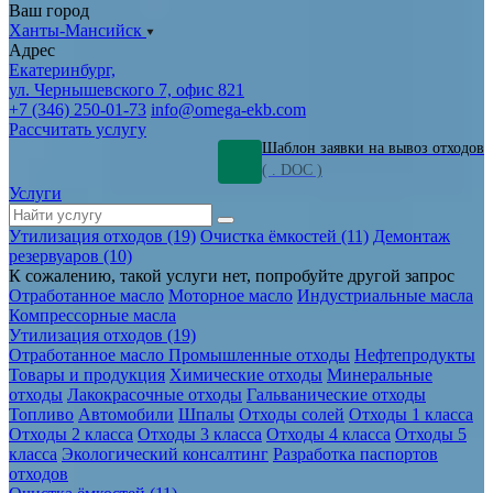
Ваш город
Ханты-Мансийск
Адрес
Екатеринбург,
ул. Чернышевского 7, офис 821
+7 (346) 250-01-73
info@omega-ekb.com
Рассчитать услугу
Шаблон заявки на вывоз отходов
( . DOC )
Услуги
Утилизация отходов (19)
Очистка ёмкостей (11)
Демонтаж
резервуаров (10)
К сожалению, такой услуги нет, попробуйте другой запрос
Отработанное масло
Моторное масло
Индустриальные масла
Компрессорные масла
Утилизация отходов (19)
Отработанное масло
Промышленные отходы
Нефтепродукты
Товары и продукция
Химические отходы
Минеральные
отходы
Лакокрасочные отходы
Гальванические отходы
Топливо
Автомобили
Шпалы
Отходы солей
Отходы 1 класса
Отходы 2 класса
Отходы 3 класса
Отходы 4 класса
Отходы 5
класса
Экологический консалтинг
Разработка паспортов
отходов