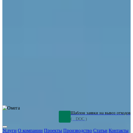
ОПО
Демонтаж и ликвидация промышленных объектов
Переработка шламов
Промышленное оборудование
Силикагель
Сорбенты
Химическое оборудование
Металлургическое оборудование
Кизельгур
Олигомеры
Утилизация битума
Очистка сточных вод от нефтепродуктов
Грунт и песок, загрязненные нефтепродуктами
Откачка
нефтепродуктов
СОЖ
Мазут
Отходы НПЗ
Отработанные
растворы
Шлам очистки трубопроводов
Пищевые отходы
Антифриз
Этиленгликоль
Металлические шламы
Минеральное волокно
Концентраты
Отходы газоочистки
Отработанные растворители и ацетон
Тара ЛКМ
Смолы
Клей
и мастика
Нефрас
Органические растворители
Сольвент
Щелочи
Гальванические шламы
Травильные растворы
Хромсодержащие отходы
Бензин
Дизель
Керосин
Грузовые авто
Спецтехника
Транспорт с предприятия
Оксиды и гидроксиды
Все услуги
Шаблон заявки на вывоз отходов
( . DOC )
Услуги
О компании
Проекты
Производство
Статьи
Контакты