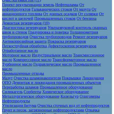
Очистка ёмкостей (11)
Проект рекультивации земель
Нефтешламы
От
нефтепродуктов
Гальванических стоков
От мазута
От
авиационного топлива
От донных осадков
От солярки
От
кислот и щелочей
Промышленных стоков
От бензина
Демонтаж резервуаров (10)
Диагностика резервуаров
Ультразвуковой контроль сварных
швов и стенок
Градуировка и поверка
Толщинометрия
трубопроводов
Очистка трубопроводов
Ремонт резервуаров
Антикоррозийная защита
Покраска резервуаров
Пескоструйная обработка
Дефектоскопия резервуаров
Отработанное масло
Моторное масло
Индустриальное масло
Трансмиссионное
масло
Компрессорное масло
Трансформаторное масло
Турбинное масло
Гидравлическое масло
Промышленное
масло
Промышленные отходы
Мазут
Очистка шламонакопителя
Покрышки
Ликвидация
ОПО
Демонтаж и ликвидация промышленных объектов
Переработка шламов
Промышленное оборудование
Силикагель
Сорбенты
Химическое оборудование
Металлургическое оборудование
Кизельгур
Олигомеры
Нефтепродукты
Утилизация битума
Очистка сточных вод от нефтепродуктов
Грунт и песок, загрязненные нефтепродуктами
Откачка