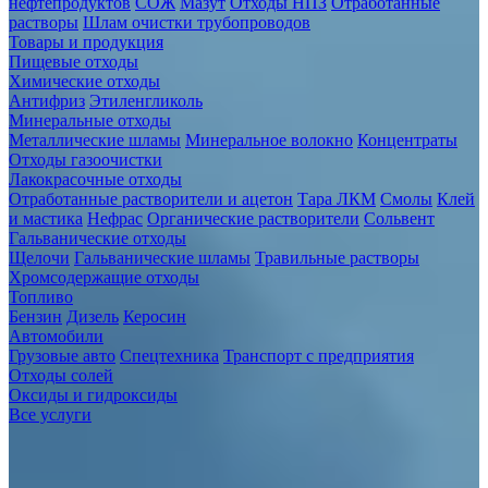
нефтепродуктов
СОЖ
Мазут
Отходы НПЗ
Отработанные
растворы
Шлам очистки трубопроводов
Товары и продукция
Пищевые отходы
Химические отходы
Антифриз
Этиленгликоль
Минеральные отходы
Металлические шламы
Минеральное волокно
Концентраты
Отходы газоочистки
Лакокрасочные отходы
Отработанные растворители и ацетон
Тара ЛКМ
Смолы
Клей
и мастика
Нефрас
Органические растворители
Сольвент
Гальванические отходы
Щелочи
Гальванические шламы
Травильные растворы
Хромсодержащие отходы
Топливо
Бензин
Дизель
Керосин
Автомобили
Грузовые авто
Спецтехника
Транспорт с предприятия
Отходы солей
Оксиды и гидроксиды
Все услуги